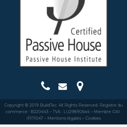
Copyright © 2019 BuildTec. All Rights Reserved. Registre du
commerce : B220443 – TVA : LU29890644 – Membre OAI :
IP/11047 –
Mentions légales
–
Cookies